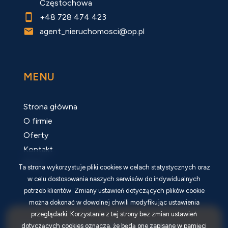
Częstochowa
+48 728 474 423
agent_nieruchomosci@op.pl
MENU
Strona główna
O firmie
Oferty
Kontakt
Rodo
Ta strona wykorzystuje pliki cookies w celach statystycznych oraz
w celu dostosowania naszych serwisów do indywidualnych
potrzeb klientów. Zmiany ustawień dotyczących plików cookie
można dokonać w dowolnej chwili modyfikując ustawienia
przeglądarki. Korzystanie z tej strony bez zmian ustawień
dotyczących cookies oznacza, że będą one zapisane w pamięci
Biuro nieruchomości AGMAT - Agnieszka