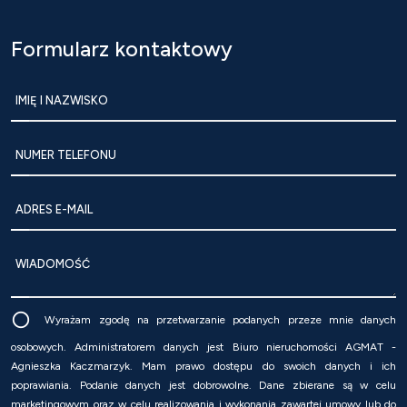
Formularz kontaktowy
IMIĘ I NAZWISKO
NUMER TELEFONU
ADRES E-MAIL
WIADOMOŚĆ
Wyrażam zgodę na przetwarzanie podanych przeze mnie danych
osobowych. Administratorem danych jest Biuro nieruchomości AGMAT -
Agnieszka Kaczmarzyk. Mam prawo dostępu do swoich danych i ich
poprawiania. Podanie danych jest dobrowolne. Dane zbierane są w celu
marketingowym oraz w celu realizowania i wykonania zawartej umowy lub do