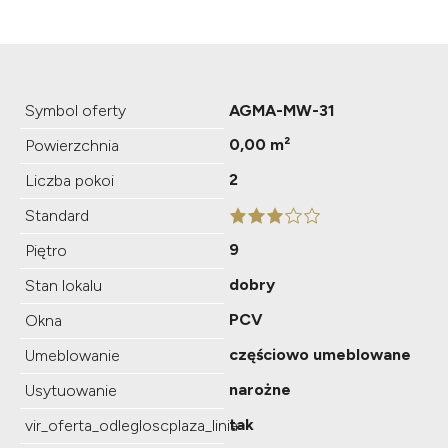
Symbol oferty
AGMA-MW-31
0,00 m²
Powierzchnia
2
Liczba pokoi
Standard
9
Piętro
dobry
Stan lokalu
PCV
Okna
częściowo umeblowane
Umeblowanie
narożne
Usytuowanie
tak
vir_oferta_odlegloscplaza_linia