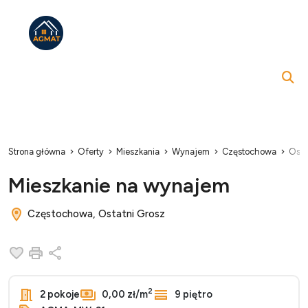
Strona główna
Oferty
Mieszkania
Wynajem
Częstochowa
Osta
Mieszkanie na wynajem
Częstochowa, Ostatni Grosz
Dodaj do ulubionych
Drukuj
Udostępnij
2
2 pokoje
0,00 zł/m
9 piętro