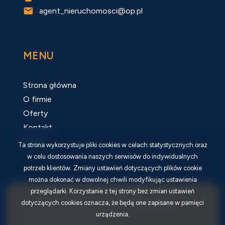
agent_nieruchomosci@op.pl
MENU
Strona główna
O firmie
Oferty
Kontakt
Rodo
Ta strona wykorzystuje pliki cookies w celach statystycznych oraz
w celu dostosowania naszych serwisów do indywidualnych
potrzeb klientów. Zmiany ustawień dotyczących plików cookie
można dokonać w dowolnej chwili modyfikując ustawienia
przeglądarki. Korzystanie z tej strony bez zmian ustawień
dotyczących cookies oznacza, że będą one zapisane w pamięci
Biuro nieruchomości AGMAT - Agnieszka
urządzenia.
Kaczmarzyk © 2026