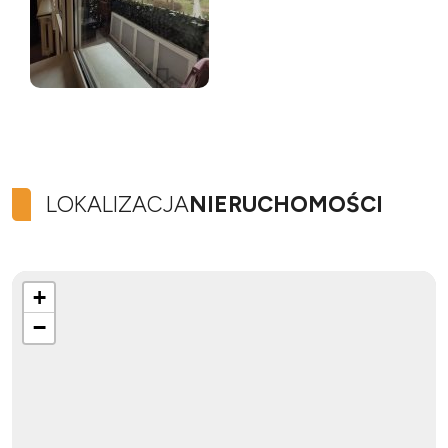
LOKALIZACJA
NIERUCHOMOŚCI
+
−