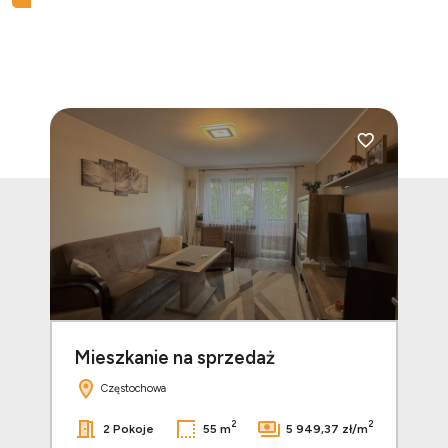
Dodaj do ulubionych
Dodaj do ulubi
Mieszkanie na sprzedaż
Mi
Częstochowa
2
2
2
zł/m
2 Pokoje
55 m
5 949,37 zł/m