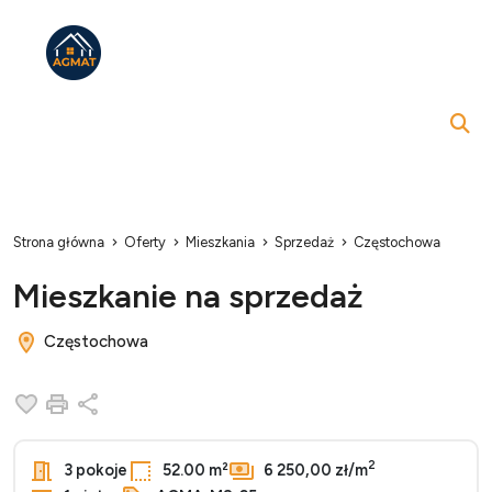
Strona główna
Oferty
Mieszkania
Sprzedaż
Częstochowa
Mieszkanie na sprzedaż
Częstochowa
Dodaj do ulubionych
Drukuj
Udostępnij
2
3 pokoje
52.00 m²
6 250,00 zł/m