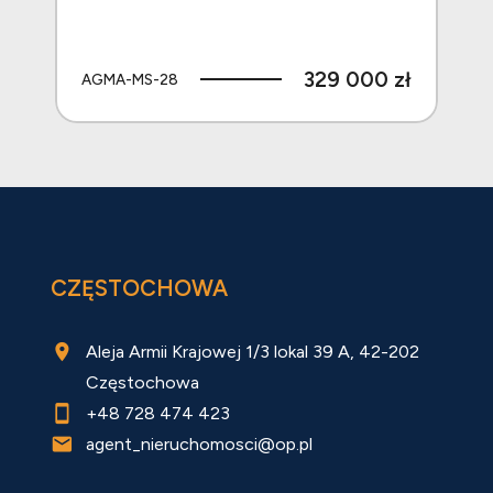
 zł
329 000 zł
AGMA-MS-28
AG
CZĘSTOCHOWA
Aleja Armii Krajowej 1/3 lokal 39 A, 42-202
Częstochowa
+48 728 474 423
agent_nieruchomosci@op.pl